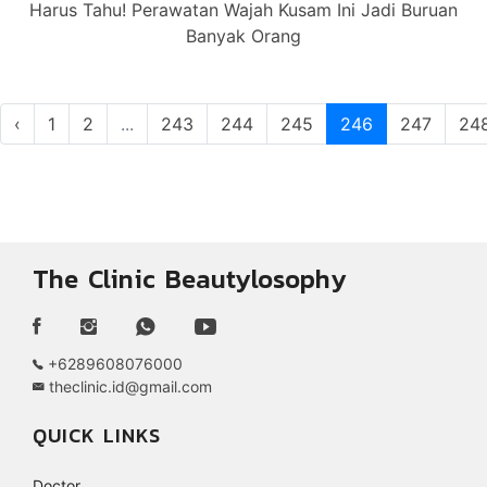
Harus Tahu! Perawatan Wajah Kusam Ini Jadi Buruan
Banyak Orang
‹
1
2
...
243
244
245
246
247
24
The Clinic Beautylosophy
+6289608076000
theclinic.id@gmail.com
QUICK LINKS
Doctor