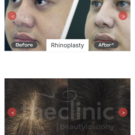
<
>
Rhinoplasty
<
>